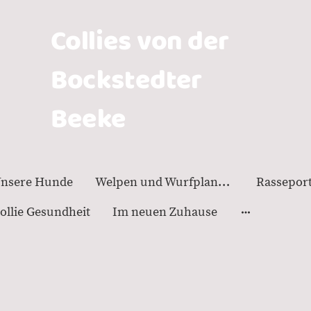
Collies von der
Bockstedter
Beeke
nsere Hunde
Welpen und Wurfplanung
Rasseport
ollie Gesundheit
Im neuen Zuhause